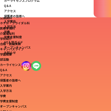
カーライセンスプログラム
Q＆A
アクセス
学科一覧
保護者の皆様へ
公務員科
入学案内
ホテル・ブライダル科
入学方法
医療事務科
学費
介護福祉科
学費支援制度
学校紹介
AO入学ガイド
合格・就職実績
オープンキャンパス
キャンパスライフ
お知らせ
学園概要
部活動
カーライセンスプログラム
Q＆A
アクセス
保護者の皆様へ
入学案内
入学方法
学費
学費支援制度
オープンキャンパス