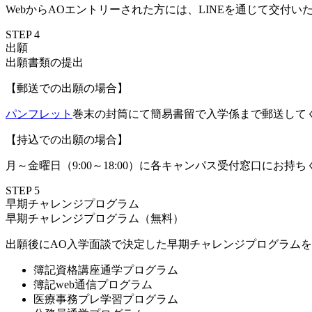
WebからAOエントリーされた方には、LINEを通じて交付い
STEP
4
出願
出願書類の提出
【郵送での出願の場合】
パンフレット
巻末の封筒にて簡易書留で入学係まで郵送して
【持込での出願の場合】
月～金曜日（9:00～18:00）に各キャンパス受付窓口にお持
STEP
5
早期チャレンジプログラム
早期チャレンジプログラム（無料）
出願後にAO入学面談で決定した早期チャレンジプログラム
簿記資格講座通学プログラム
簿記web通信プログラム
医療事務プレ学習プログラム