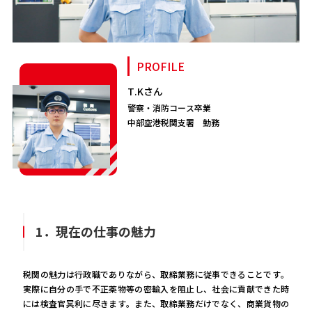
PROFILE
T.Kさん
警察・消防コース卒業
中部空港税関支署 勤務
1．現在の仕事の魅力
税関の魅力は行政職でありながら、取締業務に従事できることです。
実際に自分の手で不正薬物等の密輸入を阻止し、社会に貢献できた時
には検査官冥利に尽きます。また、取締業務だけでなく、商業貨物の