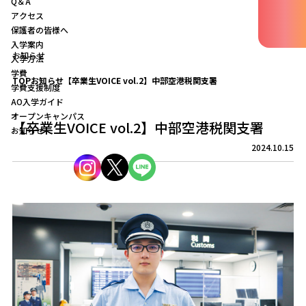
Q＆A
アクセス
保護者の皆様へ
入学案内
お知らせ
入学方法
学費
TOP
お知らせ
【卒業生VOICE vol.2】中部空港税関支署
学費支援制度
AO入学ガイド
オープンキャンパス
【卒業生VOICE vol.2】中部空港税関支署
お知らせ
2024.10.15