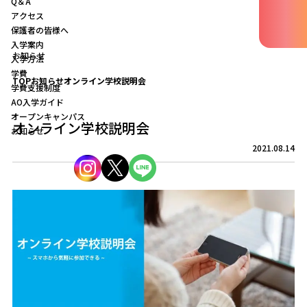
Q＆A
アクセス
保護者の皆様へ
入学案内
お知らせ
入学方法
学費
TOP
お知らせ
オンライン学校説明会
学費支援制度
AO入学ガイド
オープンキャンパス
オンライン学校説明会
お知らせ
2021.08.14