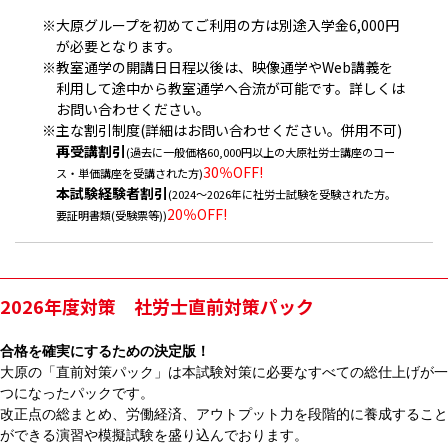
※大原グループを初めてご利用の方は別途入学金6,000円
が必要となります。
※教室通学の開講日日程以後は、映像通学やWeb講義を
利用して途中から教室通学へ合流が可能です。詳しくは
お問い合わせください。
※主な割引制度(詳細はお問い合わせください。併用不可)
再受講割引
(過去に一般価格60,000円以上の大原社労士講座のコー
30％OFF!
ス・単価講座を受講された方)
本試験経験者割引
(2024～2026年に社労士試験を受験された方。
20％OFF!
要証明書類(受験票等))
2026年度対策 社労士直前対策パック
合格を確実にするための決定版！
大原の「直前対策パック」は本試験対策に必要なすべての総仕上げが一
つになったパックです。
改正点の総まとめ、労働経済、アウトプット力を段階的に養成すること
ができる演習や模擬試験を盛り込んでおります。