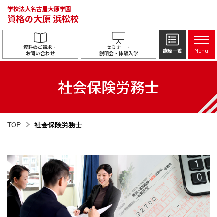
学校法人名古屋大原学園
資格の大原
浜松校
資料のご請求・
セミナー・
講座一覧
Menu
お問い合わせ
説明会・体験入学
社会保険労務士
TOP
社会保険労務士