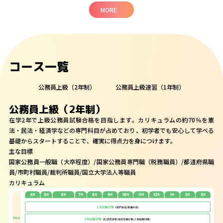
MORE
コース一覧
公務員上級（2年制）
公務員上級速習（1年制）
公務員上級（2年制）
在学2年で上級公務員試験合格を目指します。カリキュラムの約70％を憲
法・民法・経済学などの専門科目が占めており、初学者でも安心して学べる
基礎からスタートすることで、確実に得点力を身につけます。
主な目標
国家公務員一般職（大卒程度）/国家公務員専門職（税務職員）/都道府県職
員/市町村職員/裁判所職員/国立大学法人等職員
カリキュラム