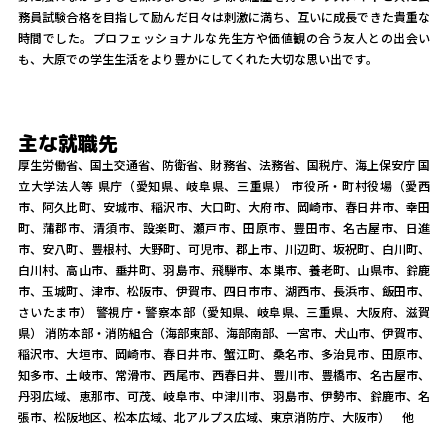
務員試験合格を目指して励んだ日々は刺激に満ち、互いに成長できた貴重な
時間でした。プロフェッショナルな先生方や価値観の合う友人との出会い
も、大原での学生生活をより豊かにしてくれた大切な思い出です。
主な就職先
厚生労働省、国土交通省、防衛省、財務省、法務省、国税庁、海上保安庁 国
立大学法人等 県庁（愛知県、岐阜県、三重県） 市役所・町村役場（愛西
市、阿久比町、安城市、稲沢市、大口町、大府市、岡崎市、春日井市、幸田
町、蒲郡市、清須市、設楽町、瀬戸市、田原市、豊田市、名古屋市、日進
市、安八町、豊根村、大野町、可児市、郡上市、川辺町、坂祝町、白川町、
白川村、高山市、垂井町、羽島市、飛騨市、本巣市、養老町、山県市、鈴鹿
市、玉城町、津市、松阪市、伊賀市、四日市市、湖西市、長浜市、飯田市、
さいたま市） 警視庁・警察本部（愛知県、岐阜県、三重県、大阪府、滋賀
県） 消防本部・消防組合（海部東部、海部南部、一宮市、犬山市、伊賀市、
稲沢市、大垣市、岡崎市、春日井市、蟹江町、桑名市、多治見市、田原市、
知多市、土岐市、常滑市、西尾市、西春日井、豊川市、豊橋市、名古屋市、
丹羽広域、恵那市、可茂、岐阜市、中津川市、羽島市、伊勢市、鈴鹿市、名
張市、松阪地区、松本広域、北アルプス広域、東京消防庁、大阪市） 他