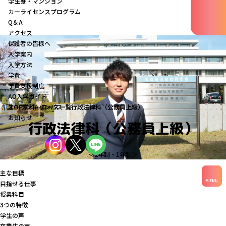
学生寮・マンション
カーライセンスプログラム
Q＆A
アクセス
保護者の皆様へ
入学案内
入学方法
学費
学費支援制度
AO入学ガイド
オープンキャンパス
TOP
学科・コース一覧
行政法律科（公務員上級）
お知らせ
行政法律科（公務員上級）
＜2年制・1年制＞
主な目標
MENU
目指せる仕事
授業科目
3つの特徴
学生の声
卒業生の声