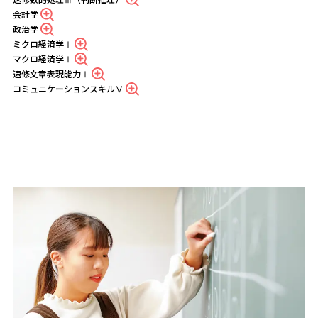
会計学
政治学
ミクロ経済学Ⅰ
マクロ経済学Ⅰ
速修文章表現能力Ⅰ
コミュニケーションスキルⅤ
3つの特徴