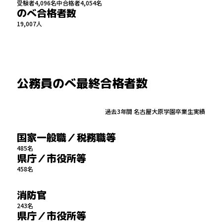
受験者4,096名中合格者4,054名
のべ合格者数
19,007
人
公務員のべ最終合格者数
過去3年間 名古屋大原学園卒業生実績
国家一般職／税務職等
485
名
県庁／市役所等
458
名
消防官
243
名
県庁／市役所等