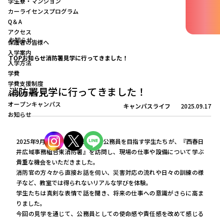
学生寮・マンション
カーライセンスプログラム
Q＆A
アクセス
お知らせ
保護者の皆様へ
入学案内
TOP
お知らせ
消防署見学に行ってきました！
入学方法
学費
学費支援制度
消防署見学に行ってきました！
AO入学ガイド
オープンキャンパス
キャンパスライフ
2025.09.17
お知らせ
2025年9月16日(火)、18日(木)、公務員を目指す学生たちが、『西春日
井広域事務組合東消防署』を訪問し、現場の仕事や設備について学ぶ
貴重な機会をいただきました。
消防官の方々から直接お話を伺い、災害対応の流れや日々の訓練の様
子など、教室では得られないリアルな学びを体験。
学生たちは真剣な表情で話を聞き、将来の仕事への意識がさらに高ま
りました。
今回の見学を通じて、公務員としての使命感や責任感を改めて感じる