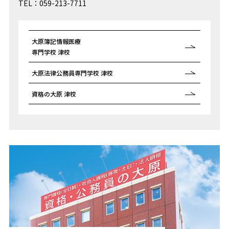
TEL：059-213-7711
大原簿記情報医療
専門学校 津校
大原法律公務員
専門学校 津校
資格の大原 津校