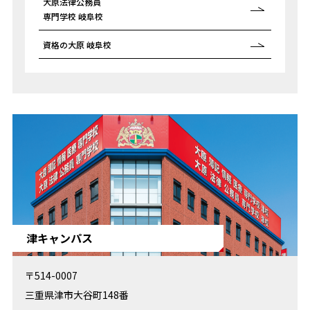
大原法律公務員
専門学校 岐阜校
資格の大原 岐阜校
津キャンパス
〒514-0007
三重県津市大谷町148番