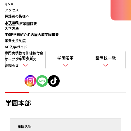
Q＆A
アクセス
保護者の皆様へ
入学案内
名古屋大原学園概要
入学方法
学費
TOP
学校紹介
名古屋大原学園概要
学費支援制度
AO入学ガイド
専門実績教育訓練給付金
学園本部
学園沿革
設置校一覧
オープンキャンパス
お知らせ
学園本部
学園名称