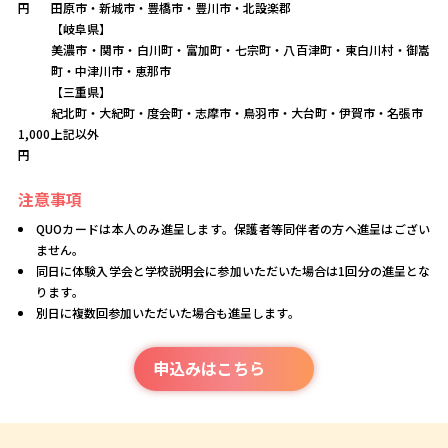
円
田原市・新城市・豊橋市・豊川市・北設楽郡
【岐阜県】
美濃市・関市・白川町・富加町・七宗町・八百津町・東白川村・御嵩
町・中津川市・恵那市
【三重県】
紀北町・大紀町・度会町・志摩市・鳥羽市・大台町・伊賀市・名張市
1,000
上記以外
円
注意事項
QUOカードは本人のみ進呈します。保護者等同伴者の方へ進呈はござい
ません。
同日に体験入学会と学校説明会に参加いただいた場合は1回分の進呈とな
ります。
別日に複数回参加いただいた場合も進呈します。
申込みはこちら