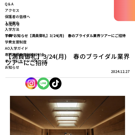
Q＆A
アクセス
保護者の皆様へ
入学案内
お知らせ
入学方法
学費
TOP
お知らせ
【満員御礼】3/24(月) 春のブライダル業界ツアーにご招待
学費支援制度
AO入学ガイド
専門実績教育訓練給付金
【満員御礼】3/24(月) 春のブライダル業界
オープンキャンパス
ツアーにご招待
お知らせ
2024.12.27