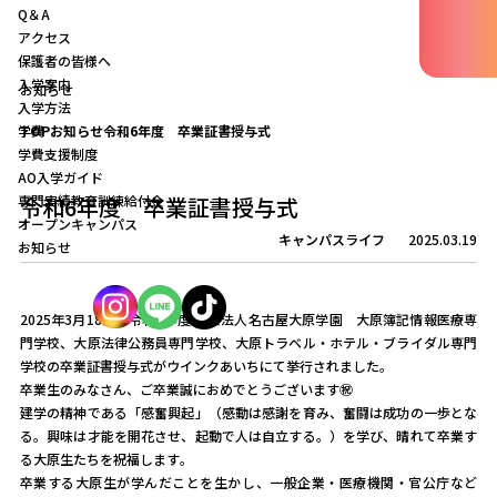
Q＆A
アクセス
保護者の皆様へ
入学案内
お知らせ
入学方法
学費
TOP
お知らせ
令和6年度 卒業証書授与式
学費支援制度
AO入学ガイド
専門実績教育訓練給付金
令和6年度 卒業証書授与式
オープンキャンパス
キャンパスライフ
2025.03.19
お知らせ
2025年3月18日、令和6年度 学校法人名古屋大原学園 大原簿記情報医療専
門学校、大原法律公務員専門学校、大原トラベル・ホテル・ブライダル専門
学校の卒業証書授与式がウインクあいちにて挙行されました。
卒業生のみなさん、ご卒業誠におめでとうございます㊗
建学の精神である「感奮興起」（感動は感謝を育み、奮闘は成功の一歩とな
る。興味は才能を開花させ、起動で人は自立する。）を学び、晴れて卒業す
る大原生たちを祝福します。
卒業する大原生が学んだことを生かし、一般企業・医療機関・官公庁など