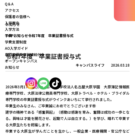
Q＆A
アクセス
保護者の皆様へ
入学案内
お知らせ
入学方法
学費
TOP
お知らせ
令和7年度 卒業証書授与式
学費支援制度
AO入学ガイド
専門実績教育訓練給付金
令和7年度 卒業証書授与式
オープンキャンパス
キャンパスライフ
2026.03.18
お知らせ
2026年3月17日(火)、令和7年度 学校法人名古屋大原学園 大原簿記情報医
療専門学校、大原法律公務員専門学校、大原トラベル・ホテル・ブライダル
専門学校の卒業証書授与式がウインクあいちにて挙行されました。
卒業生のみなさん、ご卒業誠におめでとうございます㊗
建学の精神である「感奮興起」（感動は感謝を育み、奮闘は成功の一歩とな
る。興味は才能を開花させ、起動で人は自立する。）を学び、晴れて卒業す
る大原生たちを祝福します。
卒業する大原生が学んだことを生かし、一般企業・医療機関・官公庁など