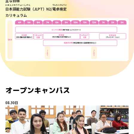
主な目標
にほんごのうりょくしけん
でんたくけんてい
日本語能力試験
（JLPT）N2/
電卓検定
カリキュラム
オープンキャンパス
08.30
日