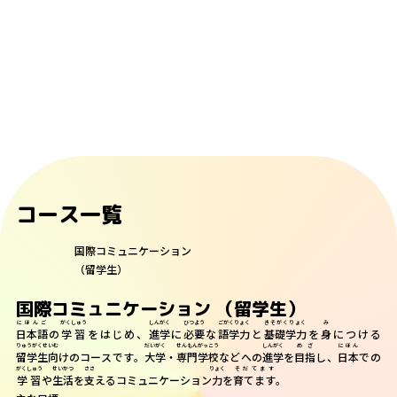
いじょうごうかく
じょうほうしょりか
★N2
以上合格
⇒
情報処理科
プログラミングコース
ごうかく
けいえい
か
けいり
じむ
★N1
合格
⇒
経営
ビジネス
科
経理
・
事務
コース
おおはらしんがく
せんこうりょうめんじょ
ひっきしけんめんじょ
にゅうがくきんめんじょ
とくてん
大原進学
で、「
選考料免除
」「
筆記試験免除
」「
入学金免除
」の
特典
があ
ります。
コース一覧
国際コミュニケーション
（留学生）
国際コミュニケーション （留学生）
にほんご
がくしゅう
しんがく
ひつよう
ごがくりょく
きそがくりょく
み
日本語
の
学習
をはじめ、
進学
に
必要
な
語学力
と
基礎学力
を
身
につける
りゅうがくせいむ
だいがく
せんもんがっこう
しんがく
めざ
にほん
留学生向
けのコースです。
大学
・
専門学校
などへの
進学
を
目指
し、
日本
での
がくしゅう
せいかつ
ささ
りょく
そだてます
学習
や
生活
を
支
えるコミュニケーション
力
を
育てます
。