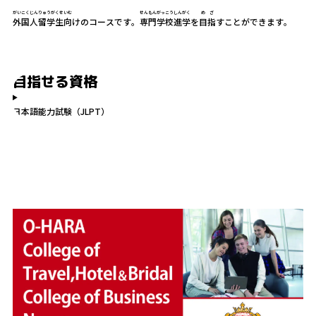
がいこくじんりゅうがくせいむ
せんもんがっこうしんがく
めざ
外国人留学生向
けのコースです。
専門学校進学
を
目指
すことができます。
目指せる資格
日本語能力試験（JLPT）
3つの特徴