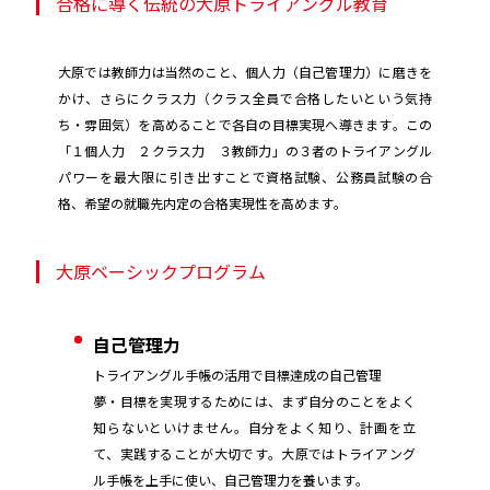
合格に導く伝統の大原トライアングル教育
大原では教師力は当然のこと、個人力（自己管理力）に磨きを
かけ、さらにクラス力（クラス全員で合格したいという気持
ち・雰囲気）を高めることで各自の目標実現へ導きます。この
「１個人力 ２クラス力 ３教師力」の３者のトライアングル
パワーを最大限に引き出すことで資格試験、公務員試験の合
格、希望の就職先内定の合格実現性を高めます。
大原ベーシックプログラム
自己管理力
トライアングル手帳の活用で目標達成の自己管理
夢・目標を実現するためには、まず自分のことをよく
知らないといけません。自分をよく知り、計画を立
て、実践することが大切です。大原ではトライアング
ル手帳を上手に使い、自己管理力を養います。