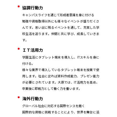
協調行動力
キャンパスライフを通じて形成者意識を身に付ける
勉強や資格取得以外にも様々なイベントが盛りだくさ
んです。思い出に残るイベントを通して、充実した学
校生活を送ります。仲間と共に学び、成長していきま
す。
ＩＴ活用力
学園生活にタブレット端末を導入し、ITスキルを身に
付ける。
様々な業界で導入しているタブレット端末を授業で使
用します。社会に出れば資料作成能力、プレゼン能力
が必要とされています。大原では、IT活用力を高め、
卒業後に即戦力として働く力を養います。
海外行動力
グローバル社会に対応する国際センスを磨く
国際的な資格に挑戦することにより、世界を舞台に活