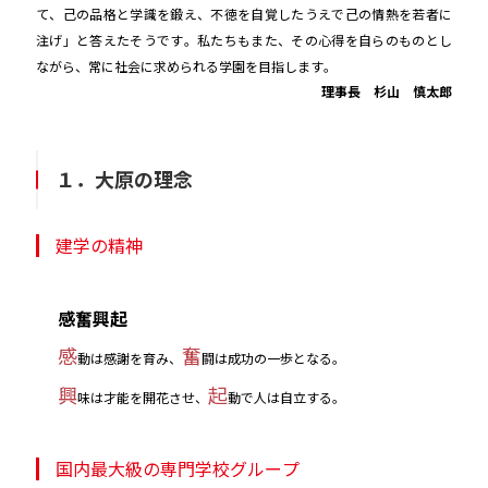
て、己の品格と学識を鍛え、不徳を自覚したうえで己の情熱を若者に
注げ」と答えたそうです。私たちもまた、その心得を自らのものとし
ながら、常に社会に求められる学園を目指します。
理事長 杉山 慎太郎
１．大原の理念
建学の精神
感奮興起
感
奮
動は感謝を育み、
闘は成功の一歩となる。
興
起
味は才能を開花させ、
動で人は自立する。
国内最大級の専門学校グループ