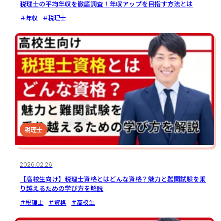
税理士の平均年収を徹底調査！年収アップを目指す方法とは
＃年収
＃税理士
税理士
2026.02.26
【高校生向け】税理士資格とはどんな資格？魅力と難関試験を乗
り越えるための学び方を解説
＃税理士
＃資格
＃高校生