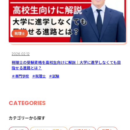
税理士
2026.02.12
税理士の受験資格を高校生向けに解説｜大学に進学しなくても目
指せる進路とは？
＃専門学校
＃税理士
＃試験
CATEGORIES
カテゴリーから探す