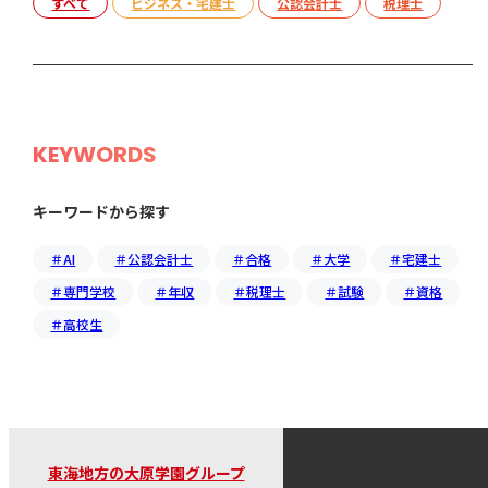
すべて
ビジネス・宅建士
公認会計士
税理士
KEYWORDS
キーワードから探す
＃AI
＃公認会計士
＃合格
＃大学
＃宅建士
＃専門学校
＃年収
＃税理士
＃試験
＃資格
＃高校生
東海地方の大原学園グループ