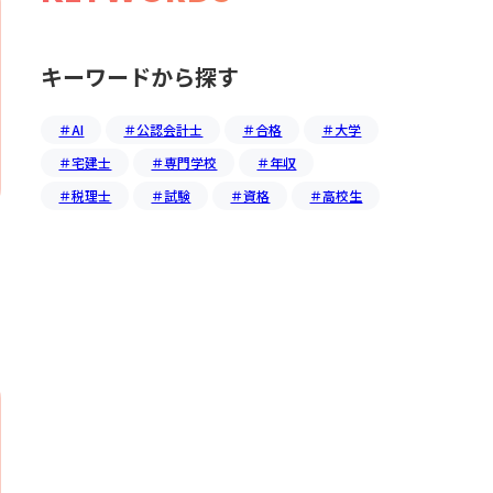
キーワードから探す
＃AI
＃公認会計士
＃合格
＃大学
＃宅建士
＃専門学校
＃年収
＃税理士
＃試験
＃資格
＃高校生