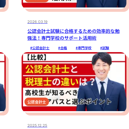
2026.03.19
公認会計士試験に合格するための効率的な勉
強法！専門学校のサポート活用術
#公認会計士
#合格
#専門学校
#試験
公認会計士
2025.12.25