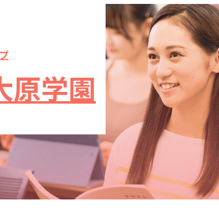
プ
大原学園
S