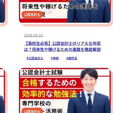
公認会計士
2026.04.02
【高校生必見】公認会計士のリアルな年収
は？将来性や稼げるための進路を徹底解説
#公認会計士
#年収
#高校生
公認会計士