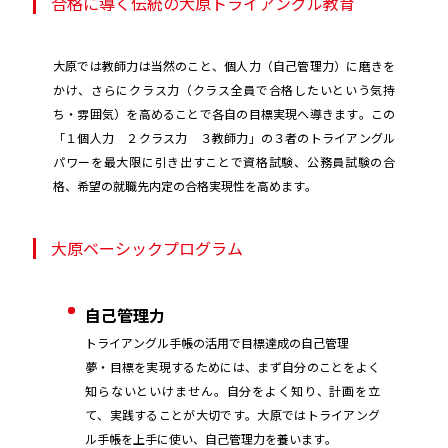
合格に導く伝統の大原トライアングル教育
大原では教師力は当然のこと、個人力（自己管理力）に磨きを
かけ、さらにクラス力（クラス全員で合格したいという気持
ち・雰囲気）を高めることで各自の目標実現へ導きます。この
「１個人力 ２クラス力 ３教師力」の３者のトライアングル
パワーを最大限に引き出すことで資格試験、公務員試験の合
格、希望の就職先内定の合格実現性を高めます。
大原ベーシックプログラム
自己管理力
トライアングル手帳の活用で目標達成の自己管理
夢・目標を実現するためには、まず自分のことをよく
知らないといけません。自分をよく知り、計画を立
て、実践することが大切です。大原ではトライアング
ル手帳を上手に使い、自己管理力を養います。