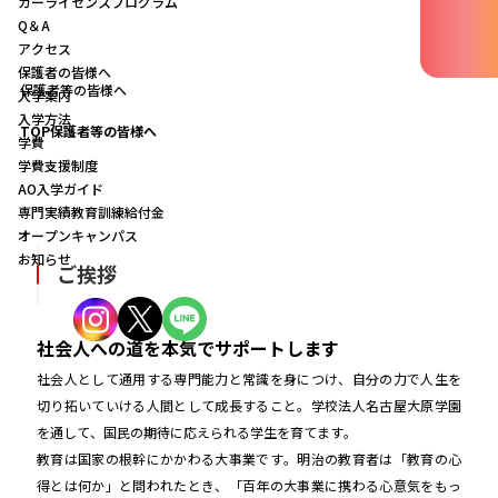
カーライセンスプログラム
Q＆A
アクセス
保護者の皆様へ
保護者等の皆様へ
入学案内
入学方法
TOP
保護者等の皆様へ
学費
学費支援制度
AO入学ガイド
専門実績教育訓練給付金
オープンキャンパス
お知らせ
ご挨拶
社会人への道を本気でサポートします
社会人として通用する専門能力と常識を身につけ、自分の力で人生を
切り拓いていける人間として成長すること。学校法人名古屋大原学園
を通して、国民の期待に応えられる学生を育てます。
教育は国家の根幹にかかわる大事業です。明治の教育者は「教育の心
得とは何か」と問われたとき、「百年の大事業に携わる心意気をもっ