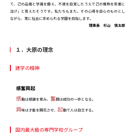
て、己の品格と学識を鍛え、不徳を自覚したうえで己の情熱を若者に
注げ」と答えたそうです。私たちもまた、その心得を自らのものとし
ながら、常に社会に求められる学園を目指します。
理事長 杉山 慎太郎
１．大原の理念
建学の精神
感奮興起
感
奮
動は感謝を育み、
闘は成功の一歩となる。
興
起
味は才能を開花させ、
動で人は自立する。
国内最大級の専門学校グループ