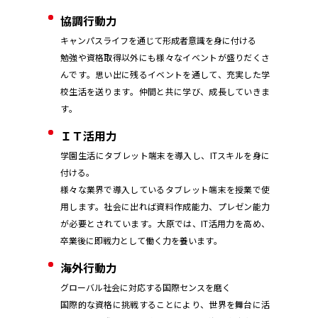
協調行動力
キャンパスライフを通じて形成者意識を身に付ける
勉強や資格取得以外にも様々なイベントが盛りだくさ
んです。思い出に残るイベントを通して、充実した学
校生活を送ります。仲間と共に学び、成長していきま
す。
ＩＴ活用力
学園生活にタブレット端末を導入し、ITスキルを身に
付ける。
様々な業界で導入しているタブレット端末を授業で使
用します。社会に出れば資料作成能力、プレゼン能力
が必要とされています。大原では、IT活用力を高め、
卒業後に即戦力として働く力を養います。
海外行動力
グローバル社会に対応する国際センスを磨く
国際的な資格に挑戦することにより、世界を舞台に活