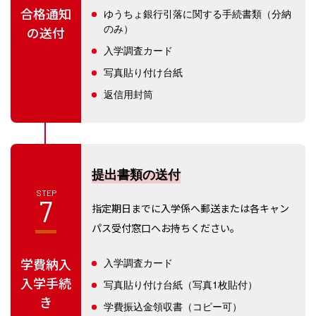
合格通知
ゆうちょ銀行引落に関する手続書類（分納
のみ）
の送付
入学調査カード
写真貼り付け台紙
返信用封筒
提出書類の送付
STEP
7
指定期日までに入学係へ郵送または各キャン
パス受付窓口へお持ちください。
学費納入
入学調査カード
入学手続
写真貼り付け台紙（写真1枚貼付）
き
学費振込金領収書（コピー可）