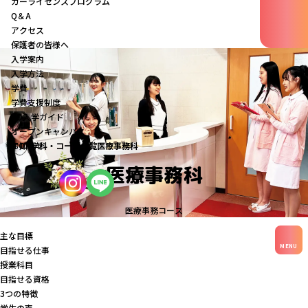
カーライセンスプログラム
Q＆A
アクセス
保護者の皆様へ
入学案内
入学方法
学費
学費支援制度
AO入学ガイド
オープンキャンパス
お知らせ
TOP
学科・コース一覧
医療事務科
医療事務科
医療事務コース
主な目標
MENU
目指せる仕事
授業科目
目指せる資格
3つの特徴
学生の声