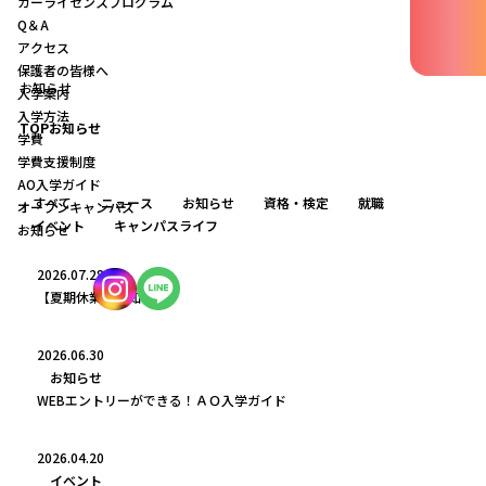
カーライセンスプログラム
Q＆A
アクセス
保護者の皆様へ
お知らせ
入学案内
入学方法
TOP
お知らせ
学費
学費支援制度
AO入学ガイド
すべて
ニュース
お知らせ
資格・検定
就職
オープンキャンパス
イベント
キャンパスライフ
お知らせ
2026.07.28
【夏期休業のお知らせ】
2026.06.30
お知らせ
WEBエントリーができる！ＡＯ入学ガイド
2026.04.20
イベント